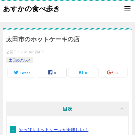
あすかの食べ歩き
太田市のホットケーキの店
公開日：
2021年6月4日
太田のグルメ
Tweet
0
0
+1
目次
やっぱりホットケーキが美味しい！