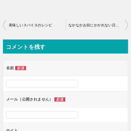
投
美味しいスパイスのレシピ
なかなかお目にかかれない日本茶カフェ「呑龍文庫 ももとせ」
稿
ナ
コメントを残す
ビ
ゲ
名前
必須
ー
シ
ョ
ン
メール（公開されません）
必須
サイト